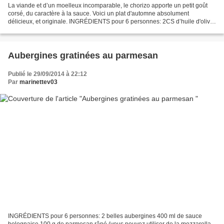
La viande et d’un moelleux incomparable, le chorizo apporte un petit goût
corsé, du caractère à la sauce. Voici un plat d'automne absolument
délicieux, et originale. INGRÉDIENTS pour 6 personnes: 2CS d’huile d'olive
Un beau jarret de veau entre 1,5k et...
Aubergines gratinées au parmesan
Publié le 29/09/2014 à 22:12
Par
marinettev03
INGRÉDIENTS pour 6 personnes: 2 belles aubergines 400 ml de sauce
bolognaise 100 g de parmesan râpé (vous pouvez utiliser de la mozzarella