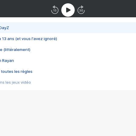
 DayZ
 a 13 ans (et vous l'avez ignoré)
e (littéralement)
im Rayan
 toutes les règles
s les jeux vidéo
us choquant de Rockstar ? - Le scandale BULLY
e plus moche de Steam
du RÊVE tourne au CAUCHEMAR
pendant 8 heures