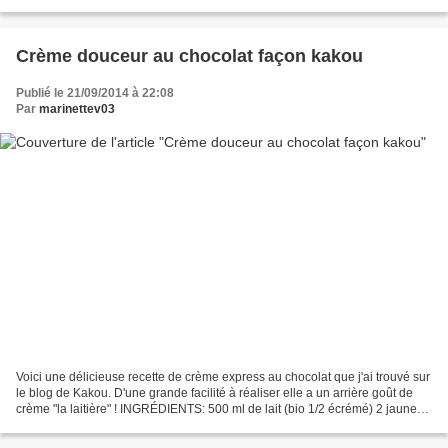
des confitures il est nécessaire de prendre...
Crème douceur au chocolat façon kakou
Publié le 21/09/2014 à 22:08
Par
marinettev03
Voici une délicieuse recette de crème express au chocolat que j'ai trouvé sur
le blog de Kakou. D'une grande facilité à réaliser elle a un arrière goût de
crème "la laitière" ! INGRÉDIENTS: 500 ml de lait (bio 1/2 écrémé) 2 jaunes
d'oeufs (bio) 30 g de...