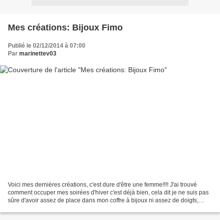
Mes créations: Bijoux Fimo
Publié le 02/12/2014 à 07:00
Par
marinettev03
Voici mes dernières créations, c'est dure d'être une femme!!!! J'ai trouvé
comment occuper mes soirées d'hiver c'est déjà bien, cela dit je ne suis pas
sûre d'avoir assez de place dans mon coffre à bijoux ni assez de doigts,
d'orelles, de bras... les...