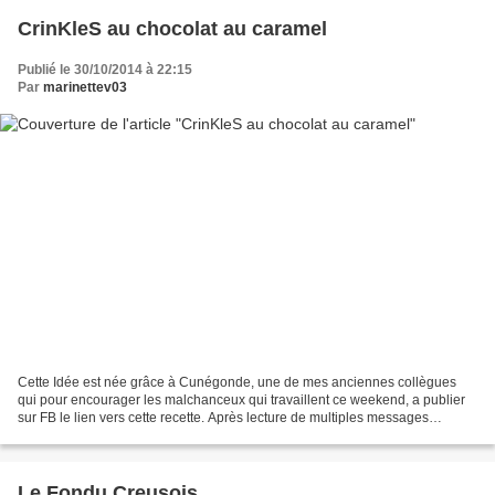
CrinKleS au chocolat au caramel
Publié le 30/10/2014 à 22:15
Par
marinettev03
Cette Idée est née grâce à Cunégonde, une de mes anciennes collègues
qui pour encourager les malchanceux qui travaillent ce weekend, a publier
sur FB le lien vers cette recette. Après lecture de multiples messages
hilarants concernant son poste, j'ai...
Le Fondu Creusois