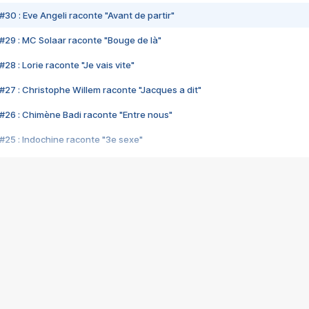
#30 : Eve Angeli raconte "Avant de partir"
#29 : MC Solaar raconte "Bouge de là"
28 : Lorie raconte "Je vais vite"
#27 : Christophe Willem raconte "Jacques a dit"
#26 : Chimène Badi raconte "Entre nous"
#25 : Indochine raconte "3e sexe"
#24 : Zaho raconte "C'est chelou"
#23 : Patrick Bruel raconte "Au café des délices"
#22 : Kyo raconte "Le chemin"
#21 : Nolwenn Leroy raconte "Cassé"
#20 : Patrick Hernandez raconte "Born to be alive"
#19 : Lorie raconte "Près de moi"