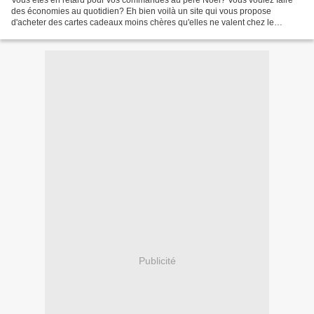
Vous êtes en retard pour vos commandes au père Noël? Vous voulez faire
des économies au quotidien? Eh bien voilà un site qui vous propose
d'acheter des cartes cadeaux moins chères qu'elles ne valent chez le
marchand où vous allez les utiliser. Vous avez...
Publicité