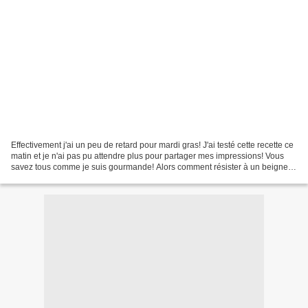
Effectivement j'ai un peu de retard pour mardi gras! J'ai testé cette recette ce
matin et je n'ai pas pu attendre plus pour partager mes impressions! Vous
savez tous comme je suis gourmande! Alors comment résister à un beignet
si peu gras, si peu riche...