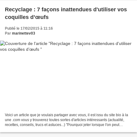
Recyclage : 7 façons inattendues d'utiliser vos
coquilles d’œufs
Publié le 17/02/2015 à 11:16
Par
marinettev03
Voici un article que je voulais partager avec vous, il est issu du site bio à la
une .com vous y trouverez toutes sortes d'articles intéressants (actualité,
recettes, conseils, trucs et astuces...) "Pourquoi jeter lorsque l'on peut
recycler ? Découvrez...