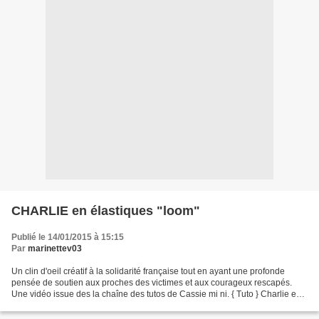
CHARLIE en élastiques "loom"
Publié le 14/01/2015 à 15:15
Par
marinettev03
Un clin d'oeil créatif à la solidarité française tout en ayant une profonde
pensée de soutien aux proches des victimes et aux courageux rescapés.
Une vidéo issue des la chaîne des tutos de Cassie mi ni. { Tuto } Charlie en
élastique rainbow loom