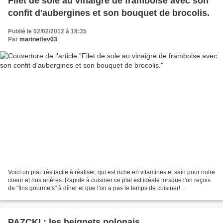
Filet de sole au vinaigre de framboise avec son
confit d'aubergines et son bouquet de brocolis.
Publié le 02/02/2012 à 18:35
Par
marinettev03
Voici un plat très facile à réaliser, qui est riche en vitamines et sain pour notre
coeur et nos artères. Rapide à cuisiner ce plat est idéale lorsque l'on reçois
de "fins gourmets" à dîner et que l'on a pas le temps de cuisiner!
Préparation:10 min, cuisson:15...
PAZCKI : les beignets polonais