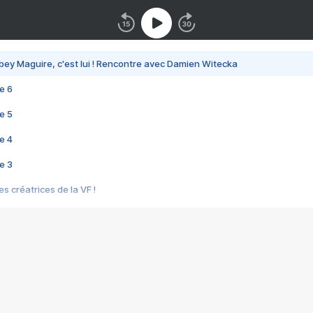
bey Maguire, c'est lui ! Rencontre avec Damien Witecka
e 6
e 5
e 4
e 3
s créatrices de la VF !
e 2
e 1
e Mektoub My Love arrive enfin ! Rencontre avec Shaïn Boumedine et Sal
i : après Toni en famille