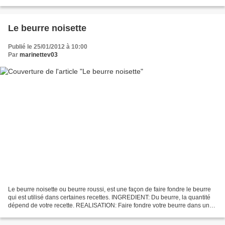
malgré tout, j'obtiens de bons...
Le beurre noisette
Publié le 25/01/2012 à 10:00
Par
marinettev03
Le beurre noisette ou beurre roussi, est une façon de faire fondre le beurre
qui est utilisé dans certaines recettes. INGREDIENT: Du beurre, la quantité
dépend de votre recette. REALISATION: Faire fondre votre beurre dans une
casserole à feu moyen. Vous...