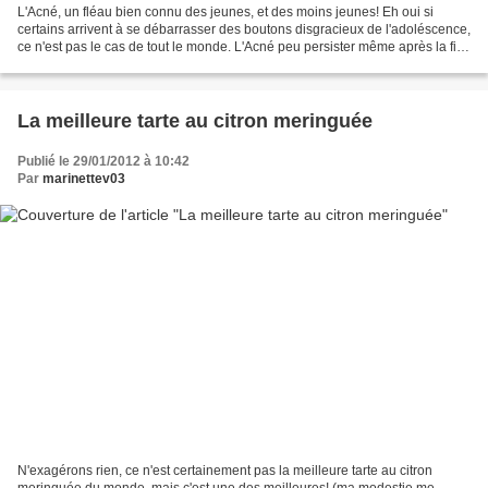
L'Acné, un fléau bien connu des jeunes, et des moins jeunes! Eh oui si
certains arrivent à se débarrasser des boutons disgracieux de l'adoléscence,
ce n'est pas le cas de tout le monde. L'Acné peu persister même après la fin
de la puberté! QU'EST CE QUE...
La meilleure tarte au citron meringuée
Publié le 29/01/2012 à 10:42
Par
marinettev03
N'exagérons rien, ce n'est certainement pas la meilleure tarte au citron
meringuée du monde, mais c'est une des meilleures! (ma modestie me