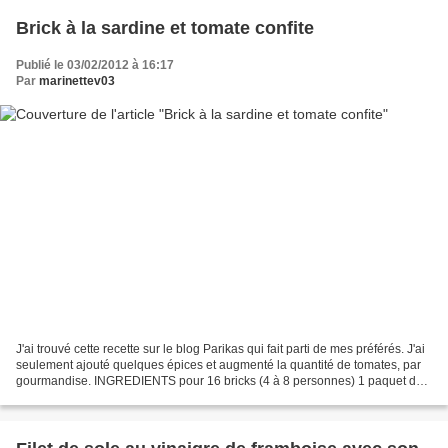
Brick à la sardine et tomate confite
Publié le 03/02/2012 à 16:17
Par
marinettev03
J'ai trouvé cette recette sur le blog Parikas qui fait parti de mes préférés. J'ai
seulement ajouté quelques épices et augmenté la quantité de tomates, par
gourmandise. INGREDIENTS pour 16 bricks (4 à 8 personnes) 1 paquet de
feuilles de brick 1 boite...