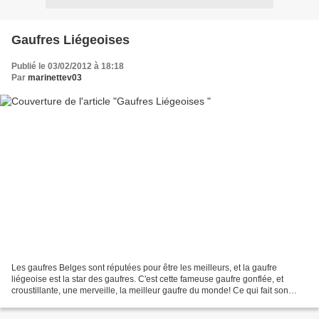
Gaufres Liégeoises
Publié le 03/02/2012 à 18:18
Par
marinettev03
Les gaufres Belges sont réputées pour être les meilleurs, et la gaufre
liégeoise est la star des gaufres. C'est cette fameuse gaufre gonflée, et
croustillante, une merveille, la meilleur gaufre du monde! Ce qui fait son
charme, ce sont les grains de sucre...