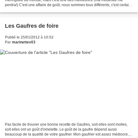
perdra!) C'est une affaire de goût, nous sommes tous différents, c'est certain
que tout le monde ne l'aimera pas...
Les Gaufres de foire
Publié le 25/01/2012 à 10:52
Par
marinettev03
Pas facile de trouver une bonne recette de Gaufres, soit elles sont molles,
soit elles ont un goût d'omelette. Le goût de la gaufre dépend aussi
beaucoup de la qualité de votre gaufrier. Mon gaufrier est assez médiocre,